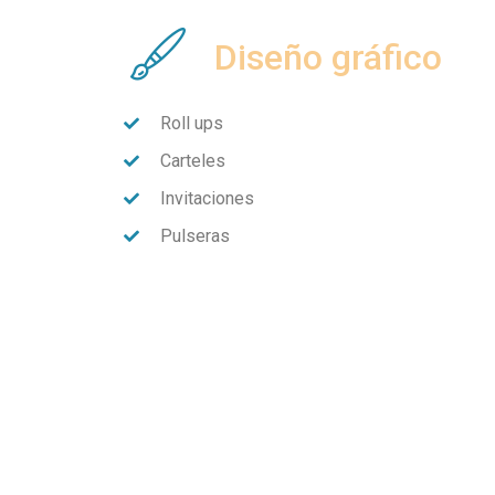
Diseño gráfico
Roll ups
Carteles
Invitaciones
Pulseras
Dosieres
Dípticos
¡Y muuuuucho más!